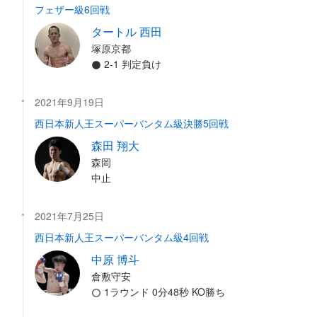
フェザー級6回戦
タートル 西田
塚原京都
2-1 判定負け
2021年9月19日
西日本新人王スーパーバンタム級決勝5回戦
森田 翔大
森岡
中止
2021年7月25日
西日本新人王スーパーバンタム級4回戦
中原 博斗
倉敷守安
1ラウンド 0分48秒 KO勝ち