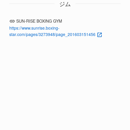
ジム
SUN-RISE BOXING GYM
https://www.sunrise.boxing-
star.com/pages/3273948/page_201603151456