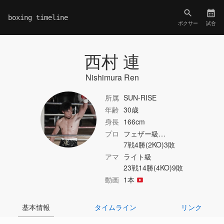
boxing timeline
ボクサー
試合
西村 連
Nishimura Ren
所属
SUN-RISE
年齢
30歳
身長
166cm
プロ
フェザー級…
7戦4勝(2KO)3敗
アマ
ライト級
23戦14勝(4KO)9敗
動画
1本
基本情報
タイムライン
リンク