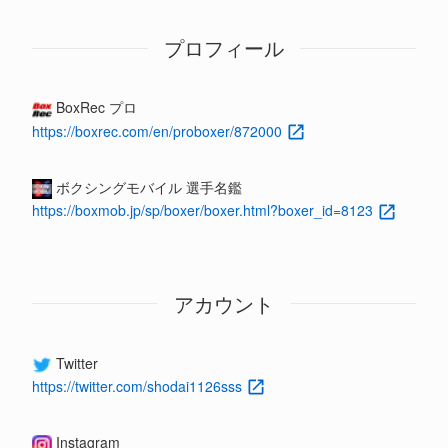
プロフィール
BoxRec プロ
https://boxrec.com/en/proboxer/872000
ボクシングモバイル 選手名鑑
https://boxmob.jp/sp/boxer/boxer.html?boxer_id=8123
アカウント
Twitter
https://twitter.com/shodai1126sss
Instagram