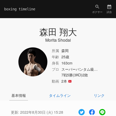
boxing timeline
ボクサー
試合
森田 翔大
Morita Shodai
所属
森岡
年齢
25歳
身長
163cm
プロ
スーパーバンタム級…
7戦5勝(3KO)2敗
動画
2本
基本情報
タイムライン
リンク
更新:
2022年8月30日 (火) 15:28