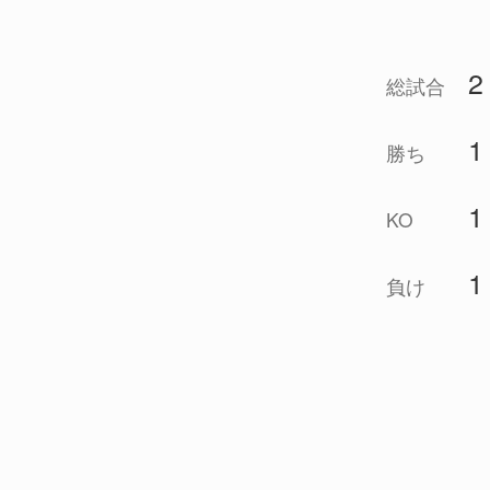
2
総試合
1
勝ち
1
KO
1
負け