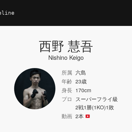
eline
西野 慧吾
Nishino Keigo
所属
六島
年齢
23歳
身長
170cm
プロ
スーパーフライ級
2戦1勝(1KO)1敗
動画
2本