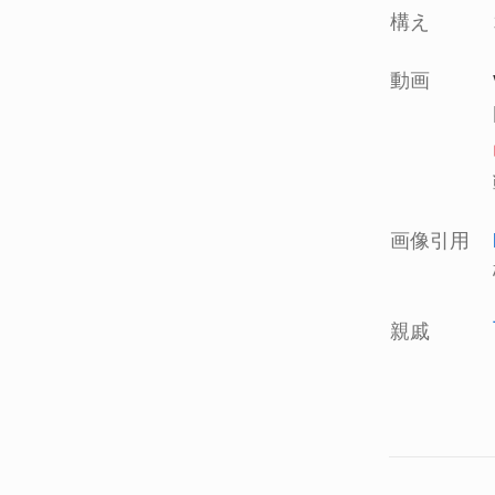
構え
動画
画像引用
親戚