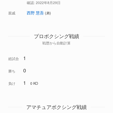
確認:
2022年8月29日
西野 慧吾
親戚
(弟)
プロボクシング戦績
戦歴から自動計算
1
総試合
0
勝ち
1
負け
0 KO
アマチュアボクシング戦績