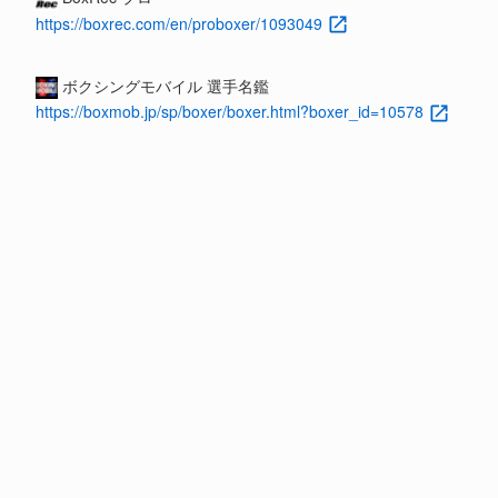
https://boxrec.com/en/proboxer/1093049
ボクシングモバイル 選手名鑑
https://boxmob.jp/sp/boxer/boxer.html?boxer_id=10578