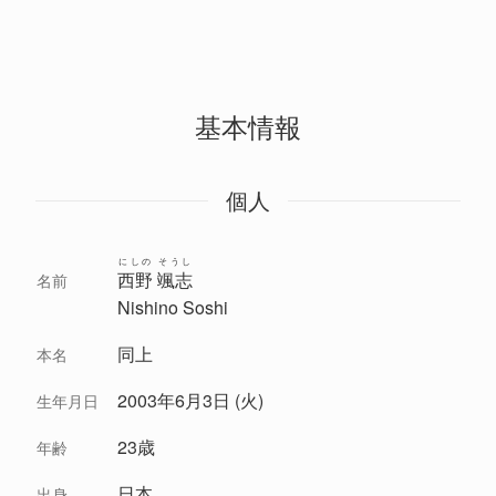
基本情報
個人
にしの そうし
西野 颯志
名前
Nishino Soshi
同上
本名
2003年6月3日 (火)
生年月日
23歳
年齢
日本
出身