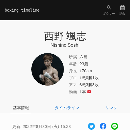
boxing timeline
ボクサー
試合
西野 颯志
Nishino Soshi
所属
六島
年齢
23歳
身長
170cm
プロ
1戦0勝1敗
アマ
6戦3勝3敗
動画
1本
基本情報
タイムライン
リンク
更新:
2022年8月30日 (火) 15:28