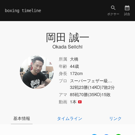
boxing timeline
ボクサー
試合
岡田 誠一
Okada Seiichi
所属
大橋
年齢
44歳
身長
172cm
プロ
スーパーフェザー級…
32戦23勝(14KO)7敗2分
アマ
85戦70勝(35KO)15敗
動画
1本
基本情報
タイムライン
リンク