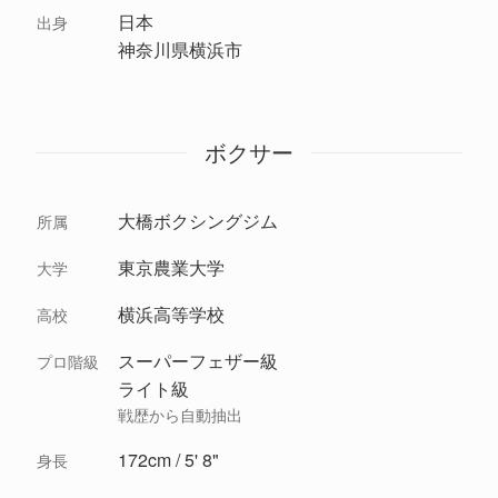
日本
出身
神奈川県横浜市
ボクサー
大橋ボクシングジム
所属
東京農業大学
大学
横浜高等学校
高校
スーパーフェザー級
プロ階級
ライト級
戦歴から自動抽出
172cm / 5' 8"
身長