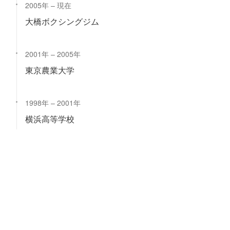
2005年
現在
大橋ボクシングジム
2001年
2005年
東京農業大学
1998年
2001年
横浜高等学校