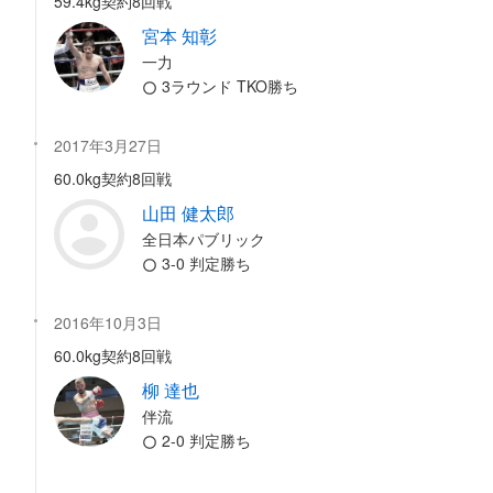
59.4kg契約8回戦
宮本 知彰
一力
3ラウンド TKO勝ち
2017年3月27日
60.0kg契約8回戦
山田 健太郎
全日本パブリック
3-0 判定勝ち
2016年10月3日
60.0kg契約8回戦
柳 達也
伴流
2-0 判定勝ち