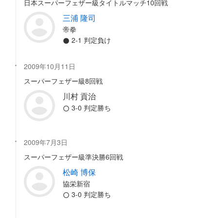
日本スーパーフェザー級タイトルマッチ10回戦
三浦 隆司
帝拳
2-1 判定負け
2009年10月11日
スーパーフェザー級8回戦
川村 貢治
3-0 判定勝ち
2009年7月3日
スーパーフェザー級準決勝6回戦
松崎 博保
協栄新宿
3-0 判定勝ち