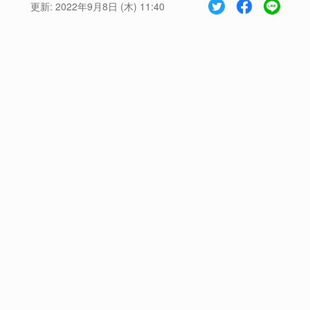
更新:
2022年9月8日 (木) 11:40