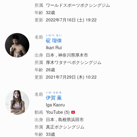
所属
ワールドスポーツボクシングジム
年齢
32歳
更新
2022年7月16日 (土) 19:22
いかり るい
名前
碇 瑠偉
Ikari Rui
出身
日本 , 神奈川県厚木市
所属
厚木ワタナベボクシングジム
年齢
26歳
更新
2021年7月29日 (木) 10:22
いが かおる
名前
伊賀 薫
Iga Kaoru
動画
YouTube (5)
出身
日本 , 島根県浜田市
所属
真正ボクシングジム
年齢
33歳