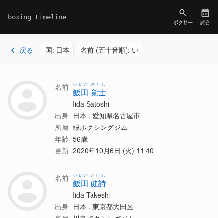
boxing timeline
ボクサー
試合
戻る
国: 日本
名前 (五十音順): い
いいだ さとし
名前
飯田 覚士
Iida Satoshi
出身
日本 , 愛知県名古屋市
所属
緑ボクシングジム
年齢
56歳
更新
2020年10月6日 (火) 11:40
いいだ たけし
名前
飯田 健詩
Iida Takeshi
出身
日本 , 東京都大田区