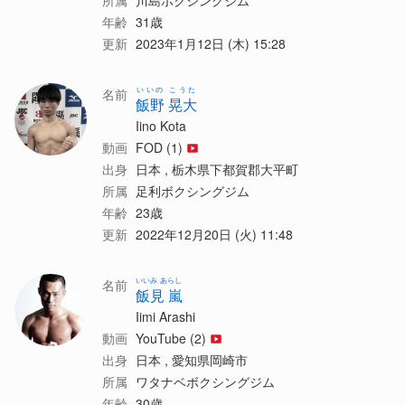
所属
川島ボクシングジム
年齢
31歳
更新
2023年1月12日 (木) 15:28
いいの こうた
名前
飯野 晃大
Iino Kota
動画
FOD (1)
出身
日本 , 栃木県下都賀郡大平町
所属
足利ボクシングジム
年齢
23歳
更新
2022年12月20日 (火) 11:48
いいみ あらし
名前
飯見 嵐
Iimi Arashi
動画
YouTube (2)
出身
日本 , 愛知県岡崎市
所属
ワタナベボクシングジム
年齢
30歳