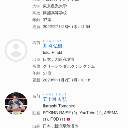
大学
東京農業大学
高校
興國高等学校
年齢
37歳
更新
2022年7月28日 (木) 14:54
いおか ひろき
名前
井岡 弘樹
Ioka Hiroki
出身
日本 , 大阪府堺市
所属
グリーンツダボクシングジム
年齢
57歳
更新
2020年11月2日 (月) 10:18
いからし ともひろ
名前
五十嵐 友弘
Ikarashi Tomohiro
動画
BOXING RAISE (2), YouTube (1), ABEMA
(1), FOD (1)
出身
日本 , 新潟県魚沼市