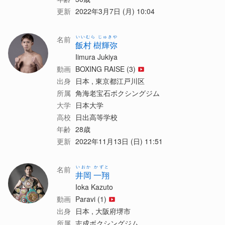
更新
2022年3月7日 (月) 10:04
いいむら じゅきや
名前
飯村 樹輝弥
Iimura Jukiya
動画
BOXING RAISE (3)
出身
日本 , 東京都江戸川区
所属
角海老宝石ボクシングジム
大学
日本大学
高校
日出高等学校
年齢
28歳
更新
2022年11月13日 (日) 11:51
いおか かずと
名前
井岡 一翔
Ioka Kazuto
動画
Paravi (1)
出身
日本 , 大阪府堺市
所属
志成ボクシングジム