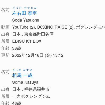
そうだ やすおみ
名前
左右田 泰臣
Soda Yasuomi
動画
YouTube (2), BOXING RAISE (2), ボクシングモ
出身
日本 , 東京都世田谷区
所属
EBISU K's BOX
年齢
38歳
更新
2022年12月16日 (金) 13:12
そうま かずや
名前
相馬 一哉
Soma Kazuya
出身
日本 , 福井県福井市
所属
一力ボクシングジム
年齢
46歳