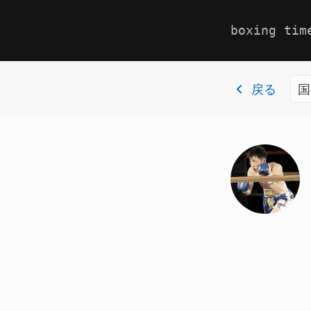
boxing tim
戻る
国