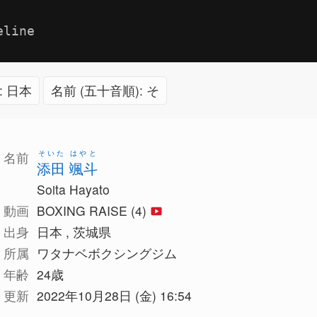
eline
: 日本
名前 (五十音順): そ
そいた はやと
名前
添田 颯斗
Soita Hayato
動画
BOXING RAISE (4)
出身
日本 , 茨城県
所属
ワタナベボクシングジム
年齢
24歳
更新
2022年10月28日 (金) 16:54