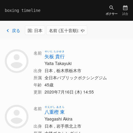
boxing timeline
ボクサー
試合
戻る
国: 日本
名前 (五十音順): や
やいた たかゆき
名前
矢板 貴行
Yaita Takayuki
出身
日本 , 栃木県栃木市
所属
全日本パブリックボクシングジム
年齢
45歳
更新
2020年7月16日 (木) 14:55
やえがし あきら
名前
八重樫 東
Yaegashi Akira
出身
日本 , 岩手県北上市