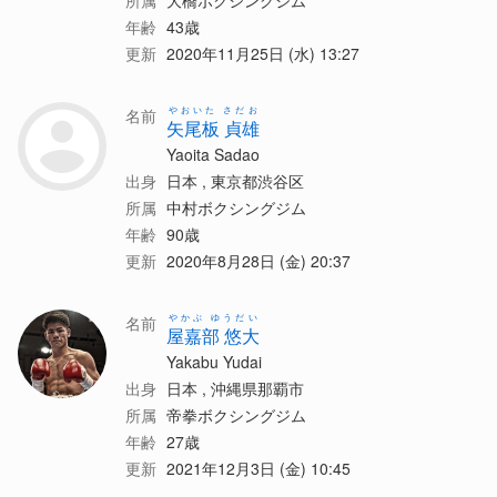
所属
大橋ボクシングジム
年齢
43歳
更新
2020年11月25日 (水) 13:27
やおいた さだお
名前
矢尾板 貞雄
Yaoita Sadao
出身
日本 , 東京都渋谷区
所属
中村ボクシングジム
年齢
90歳
更新
2020年8月28日 (金) 20:37
やかぶ ゆうだい
名前
屋嘉部 悠大
Yakabu Yudai
出身
日本 , 沖縄県那覇市
所属
帝拳ボクシングジム
年齢
27歳
更新
2021年12月3日 (金) 10:45