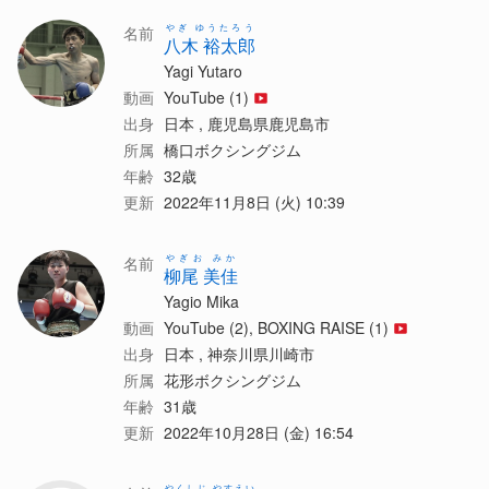
やぎ ゆうたろう
名前
八木 裕太郎
Yagi Yutaro
動画
YouTube (1)
出身
日本 , 鹿児島県鹿児島市
所属
橋口ボクシングジム
年齢
32歳
更新
2022年11月8日 (火) 10:39
やぎお みか
名前
柳尾 美佳
Yagio Mika
動画
YouTube (2), BOXING RAISE (1)
出身
日本 , 神奈川県川崎市
所属
花形ボクシングジム
年齢
31歳
更新
2022年10月28日 (金) 16:54
やくしじ やすえい