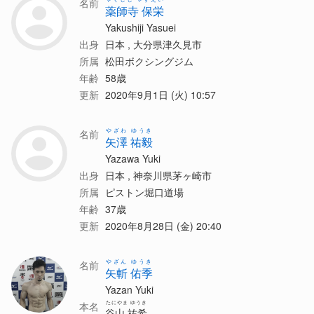
名前
薬師寺 保栄
Yakushiji Yasuei
出身
日本 , 大分県津久見市
所属
松田ボクシングジム
年齢
58歳
更新
2020年9月1日 (火) 10:57
やざわ ゆうき
名前
矢澤 祐毅
Yazawa Yuki
出身
日本 , 神奈川県茅ヶ崎市
所属
ピストン堀口道場
年齢
37歳
更新
2020年8月28日 (金) 20:40
やざん ゆうき
名前
矢斬 佑季
Yazan Yuki
たにやま ゆうき
本名
谷山 祐希