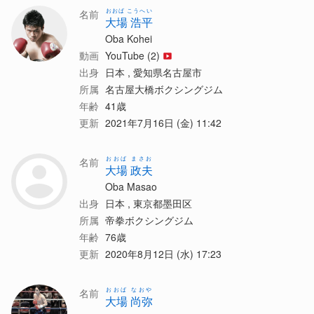
おおば こうへい
名前
大場 浩平
Oba Kohei
動画
YouTube (2)
出身
日本 , 愛知県名古屋市
所属
名古屋大橋ボクシングジム
年齢
41歳
更新
2021年7月16日 (金) 11:42
おおば まさお
名前
大場 政夫
Oba Masao
出身
日本 , 東京都墨田区
所属
帝拳ボクシングジム
年齢
76歳
更新
2020年8月12日 (水) 17:23
おおば なおや
名前
大場 尚弥