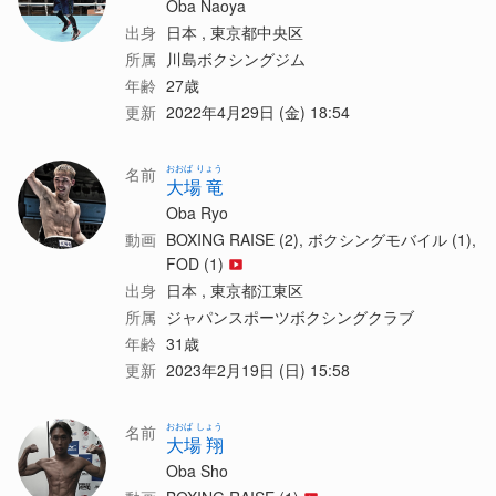
Oba Naoya
出身
日本 , 東京都中央区
所属
川島ボクシングジム
年齢
27歳
更新
2022年4月29日 (金) 18:54
おおば りょう
名前
大場 竜
Oba Ryo
動画
BOXING RAISE (2), ボクシングモバイル (1),
FOD (1)
出身
日本 , 東京都江東区
所属
ジャパンスポーツボクシングクラブ
年齢
31歳
更新
2023年2月19日 (日) 15:58
おおば しょう
名前
大場 翔
Oba Sho