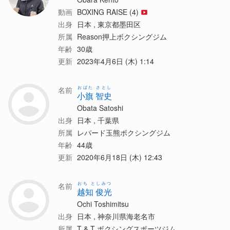
動画
BOXING RAISE (4)
出身
日本 , 東京都墨田区
所属
Reason押上ボクシングジム
年齢
30歳
更新
2023年4月6日 (木) 1:14
おばた さとし
名前
小旗 智史
Obata Satoshi
出身
日本 , 千葉県
所属
レパード玉熊ボクシングジム
年齢
44歳
更新
2020年6月18日 (木) 12:43
おち としみつ
名前
越知 俊光
Ochi Toshimitsu
出身
日本 , 神奈川県海老名市
所属
T & T ボクシングスポーツジム