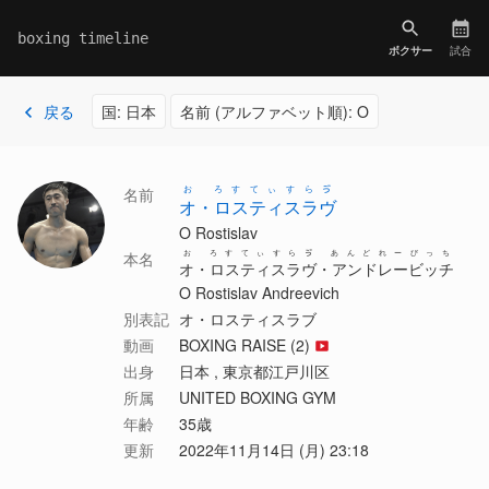
boxing timeline
ボクサー
試合
戻る
国: 日本
名前 (アルファベット順): O
お ろすてぃすらゔ
名前
オ・ロスティスラヴ
O Rostislav
お ろすてぃすらゔ あんどれーびっち
本名
オ・ロスティスラヴ・アンドレービッチ
O Rostislav Andreevich
別表記
オ・ロスティスラブ
動画
BOXING RAISE (2)
出身
日本 , 東京都江戸川区
所属
UNITED BOXING GYM
年齢
35歳
更新
2022年11月14日 (月) 23:18