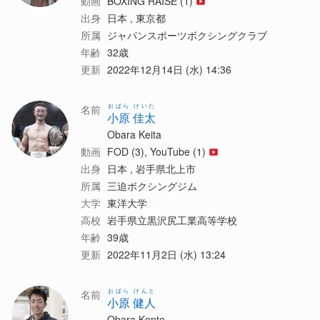
動画
BOXING RAISE (1)
出身
日本 , 東京都
所属
ジャパンスポーツボクシングクラブ
年齢
32歳
更新
2022年12月14日 (水) 14:36
おばら けいた
名前
小原 佳太
Obara Keita
動画
FOD (3), YouTube (1)
出身
日本 , 岩手県北上市
所属
三迫ボクシングジム
大学
東洋大学
高校
岩手県立黒沢尻工業高等学校
年齢
39歳
更新
2022年11月2日 (水) 13:24
おばら けんと
名前
小原 健人
Obara Kento