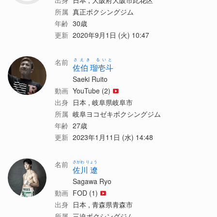
出身
日本 , 大阪府大阪市此花区
所属
真正ボクシングジム
年齢
30歳
更新
2020年9月1日 (火) 10:47
さえき るいと
名前
佐伯 瑠壱斗
Saeki Ruito
動画
YouTube (2)
出身
日本 , 岐阜県岐阜市
所属
岐阜ヨコゼキボクシングジム
年齢
27歳
更新
2023年1月11日 (水) 14:48
さがわ りょう
名前
佐川 遼
Sagawa Ryo
動画
FOD (1)
出身
日本 , 青森県青森市
所属
三迫ボクシングジム