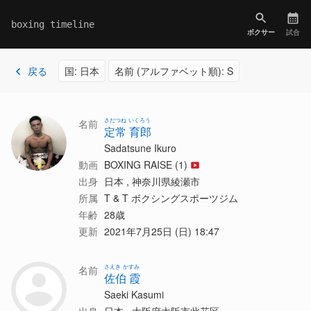
boxing timeline
ボクサー
試合
戻る
国: 日本
名前 (アルファベット順): S
さだつね いくろう
名前
定常 育郎
Sadatsune Ikuro
動画
BOXING RAISE (1)
出身
日本 , 神奈川県綾瀬市
所属
T & T ボクシングスポーツジム
年齢
28歳
更新
2021年7月25日 (日) 18:47
さえき かすみ
名前
佐伯 霞
Saeki Kasumi