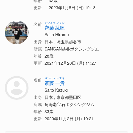
年齢
32歳
更新
2023年1月8日 (日) 19:18
さいとう ひろむ
名前
齊藤 紘睦
Saito Hiromu
出身
日本 , 埼玉県越谷市
所属
DANGAN越谷ボクシングジム
年齢
28歳
更新
2021年12月20日 (月) 11:27
さいとう かずき
名前
斎藤 一貴
Saito Kazuki
出身
日本 , 東京都墨田区
所属
角海老宝石ボクシングジム
年齢
33歳
更新
2020年11月2日 (月) 10:21