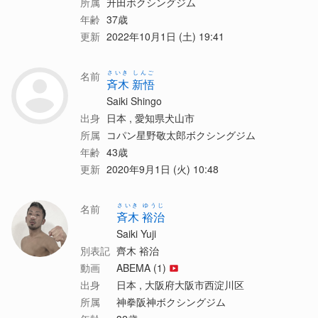
所属
升田ボクシングジム
年齢
37歳
更新
2022年10月1日 (土) 19:41
さいき しんご
名前
斉木 新悟
Saiki Shingo
出身
日本 , 愛知県犬山市
所属
コパン星野敬太郎ボクシングジム
年齢
43歳
更新
2020年9月1日 (火) 10:48
さいき ゆうじ
名前
斉木 裕治
Saiki Yuji
別表記
齊木 裕治
動画
ABEMA (1)
出身
日本 , 大阪府大阪市西淀川区
所属
神拳阪神ボクシングジム