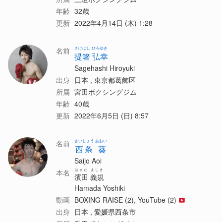
年齢
32歳
更新
2022年4月14日 (木) 1:28
さげはし ひろゆき
名前
提箸 弘幸
Sagehashi Hiroyuki
出身
日本 , 東京都葛飾区
所属
宮田ボクシングジム
年齢
40歳
更新
2022年6月5日 (日) 8:57
さいじょう あおい
名前
西条 葵
Saijo Aoi
はまだ よしき
本名
濱田 義規
Hamada Yoshiki
動画
BOXING RAISE (2), YouTube (2)
出身
日本 , 愛媛県西条市