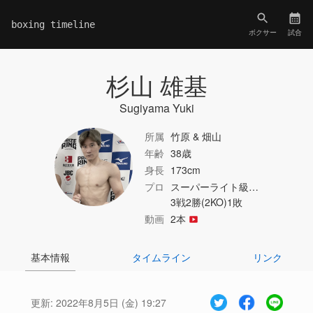
boxing timeline
ボクサー
試合
杉山 雄基
Sugiyama Yuki
所属
竹原 & 畑山
年齢
38歳
身長
173cm
プロ
スーパーライト級…
3戦2勝(2KO)1敗
動画
2本
基本情報
タイムライン
リンク
更新:
2022年8月5日 (金) 19:27