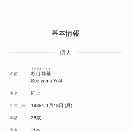
基本情報
個人
すぎやま ゆうき
杉山 雄基
名前
Sugiyama Yuki
同上
本名
1988年1月18日 (月)
生年月日
38歳
年齢
日本
出身