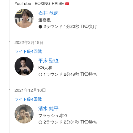
YouTube , BOXING RAISE
石井 竜虎
渡嘉敷
2ラウンド 1分20秒 TKO負け
2022年2月18日
ライト級4回戦
平床 聖也
KG大和
1ラウンド 2分49秒 TKO勝ち
2021年12月10日
ライト級4回戦
清水 純平
フラッシュ赤羽
2ラウンド 2分31秒 TKO勝ち