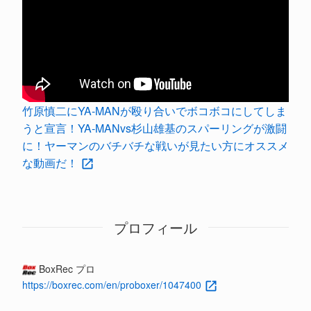
竹原慎二にYA-MANが殴り合いでボコボコにしてしま
うと宣言！YA-MANvs杉山雄基のスパーリングが激闘
に！ヤーマンのバチバチな戦いが見たい方にオススメ
な動画だ！
プロフィール
BoxRec プロ
https://boxrec.com/en/proboxer/1047400