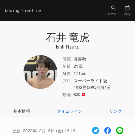
boxing timeline
ボクサー
試合
石井 竜虎
Ishii Ryuko
所属
渡嘉敷
年齢
21歳
身長
171cm
プロ
スーパーライト級
4戦2勝(2KO)1敗1分
動画
6本
基本情報
タイムライン
リンク
更新:
2022年12月16日 (金) 13:13