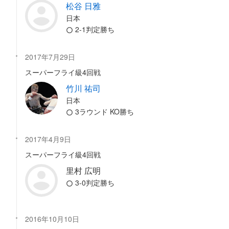
松谷 日雅
日本
2-1判定勝ち
2017年7月29日
スーパーフライ級4回戦
竹川 祐司
日本
3ラウンド KO勝ち
2017年4月9日
スーパーフライ級4回戦
里村 広明
3-0判定勝ち
2016年10月10日