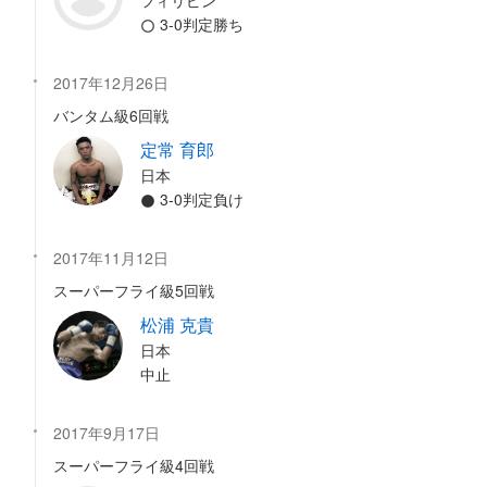
フィリピン
3-0判定勝ち
2017年12月26日
バンタム級6回戦
定常 育郎
日本
3-0判定負け
2017年11月12日
スーパーフライ級5回戦
松浦 克貴
日本
中止
2017年9月17日
スーパーフライ級4回戦