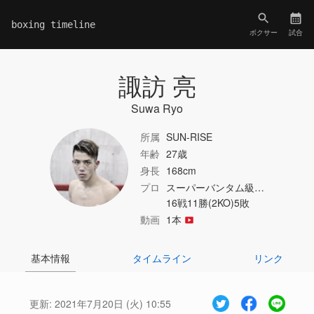
boxing timeline
ボクサー
試合
諏訪 亮
Suwa Ryo
所属
SUN-RISE
年齢
27歳
身長
168cm
プロ
スーパーバンタム級…
16戦11勝(2KO)5敗
動画
1本
基本情報
タイムライン
リンク
更新:
2021年7月20日 (火) 10:55