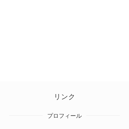
リンク
プロフィール