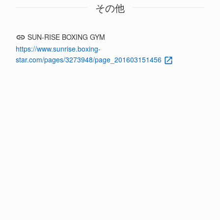
その他
SUN-RISE BOXING GYM
https://www.sunrise.boxing-
star.com/pages/3273948/page_201603151456