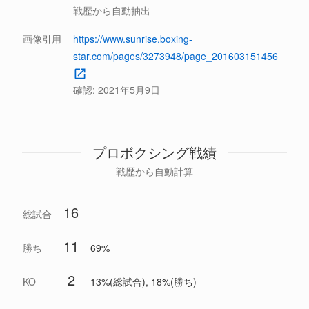
戦歴から自動抽出
画像引用
https://www.sunrise.boxing-
star.com/pages/3273948/page_201603151456
確認:
2021年5月9日
プロボクシング戦績
戦歴から自動計算
16
総試合
11
勝ち
69%
2
KO
13%(総試合), 18%(勝ち)