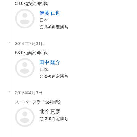
53.0kg契約4回戦
伊藤 仁也
日本
3-0判定勝ち
2016年7月31日
53.0kg契約4回戦
田中 隆介
日本
2-0判定勝ち
2016年4月3日
スーパーフライ級4回戦
北谷 真彦
3-0判定勝ち