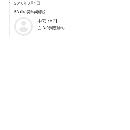
2016年3月1日
53.0kg契約4回戦
中安 信円
3-0判定勝ち