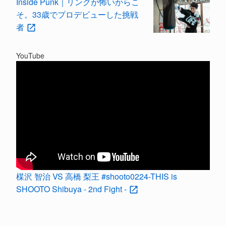
Inside Punk｜リングが怖いからこ
そ。33歳でプロデビューした挑戦
者
YouTube
楳沢 智治 VS 高橋 梨王 #shooto0224-THIS is
SHOOTO Shibuya - 2nd Fight -