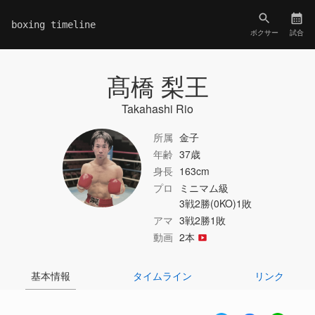
boxing timeline
ボクサー
試合
髙橋 梨王
Takahashi Rio
所属
金子
年齢
37歳
身長
163cm
プロ
ミニマム級
3戦2勝(0KO)1敗
アマ
3戦2勝1敗
動画
2本
基本情報
タイムライン
リンク