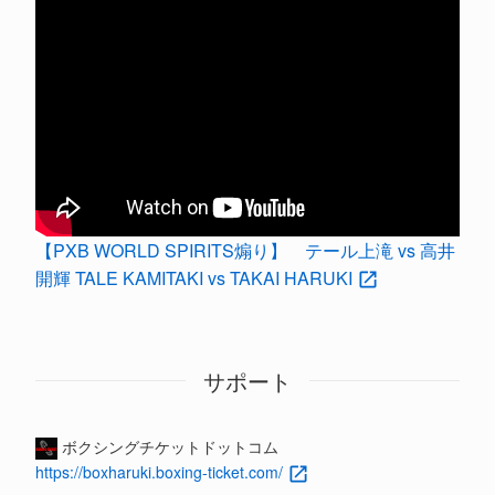
【PXB WORLD SPIRITS煽り】 テール上滝 vs 高井
開輝 TALE KAMITAKI vs TAKAI HARUKI
サポート
ボクシングチケットドットコム
https://boxharuki.boxing-ticket.com/