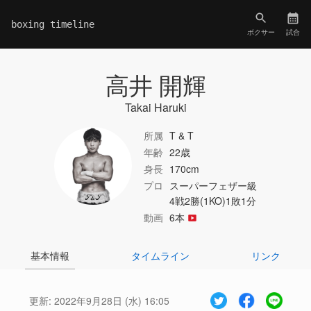
boxing timeline
ボクサー
試合
高井 開輝
Takai Haruki
所属
T & T
年齢
22歳
身長
170cm
プロ
スーパーフェザー級
4戦2勝(1KO)1敗1分
動画
6本
基本情報
タイムライン
リンク
更新:
2022年9月28日 (水) 16:05