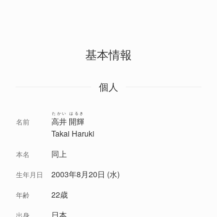
基本情報
個人
たかい はるき
高井 開輝
名前
Takai Haruki
同上
本名
2003年8月20日 (水)
生年月日
22歳
年齢
日本
出身