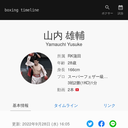
boxing timeline
ボクサー
試合
山内 雄輔
Yamauchi Yusuke
所属
RK蒲田
年齢
28歳
身長
166cm
プロ
スーパーフェザー級…
3戦2勝(1KO)1分
動画
2本
基本情報
タイムライン
リンク
更新:
2022年9月28日 (水) 16:05