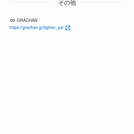
その他
GRACHAN
https://grachan.jp/fighter_ya/