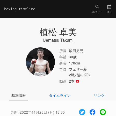
boxing timeline
ボクサー
試合
植松 卓美
Uematsu Takumi
所属
駿河男児
年齢
30歳
身長
170cm
プロ
フェザー級
2戦2勝(0KO)
動画
2本
基本情報
タイムライン
リンク
更新:
2022年11月28日 (月) 13:35