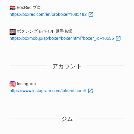
BoxRec プロ
https://boxrec.com/en/proboxer/1085182
ボクシングモバイル 選手名鑑
https://boxmob.jp/sp/boxer/boxer.html?boxer_id=10535
アカウント
Instagram
https://www.instagram.com/takumi.uemt/
ジム