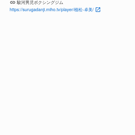
駿河男児ボクシングジム
https://surugadanji.miho.tv/player/植松-卓美/