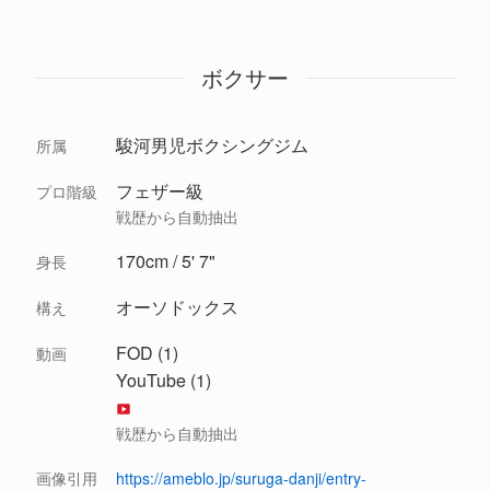
ボクサー
駿河男児ボクシングジム
所属
フェザー級
プロ階級
戦歴から自動抽出
170cm / 5' 7"
身長
オーソドックス
構え
FOD (1)
動画
YouTube (1)
戦歴から自動抽出
画像引用
https://ameblo.jp/suruga-danji/entry-