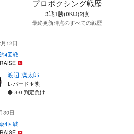
プロボクシング戦歴
3戦1勝(0KO)2敗
最終更新時点のすべての戦歴
2月12日
契約4回戦
 RAISE
渡辺 凜太郎
レパード玉熊
3-0 判定負け
月30日
級4回戦
 RAISE