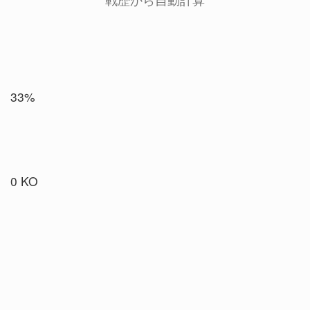
33%
0 KO