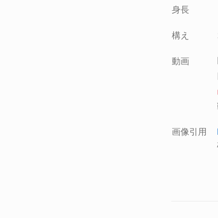
身長
構え
動画
画像引用