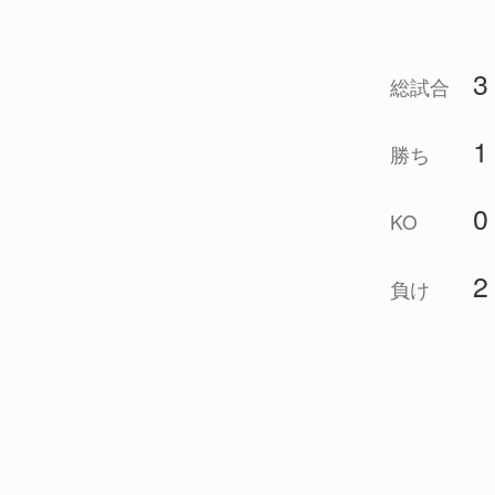
3
総試合
1
勝ち
0
KO
2
負け