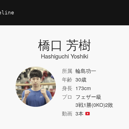
eline
橋口 芳樹
Hashiguchi Yoshiki
所属
輪島功一
年齢
30歳
身長
173cm
プロ
フェザー級
3戦1勝(0KO)2敗
動画
3本