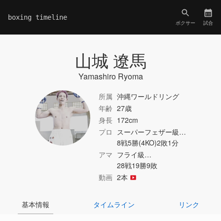
boxing timeline
ボクサー
試合
山城 遼馬
Yamashiro Ryoma
所属
沖縄ワールドリング
年齢
27歳
身長
172cm
プロ
スーパーフェザー級…
8戦5勝(4KO)2敗1分
アマ
フライ級…
28戦19勝9敗
動画
2本
基本情報
タイムライン
リンク