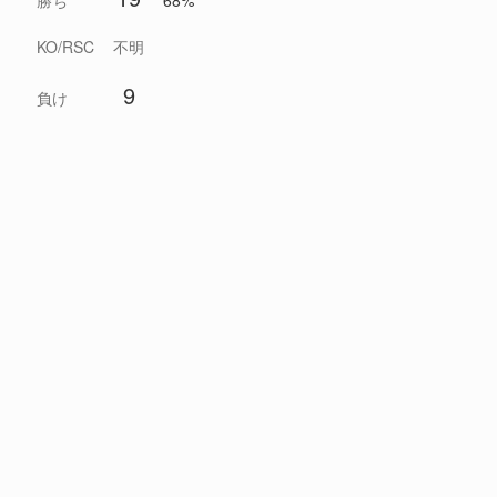
勝ち
68%
KO/RSC
不明
9
負け