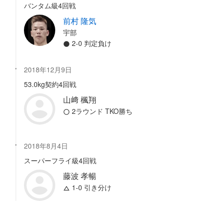
バンタム級4回戦
前村 隆気
宇部
2-0 判定負け
2018年12月9日
53.0kg契約4回戦
山﨑 楓翔
2ラウンド TKO勝ち
2018年8月4日
スーパーフライ級4回戦
藤波 孝暢
1-0 引き分け