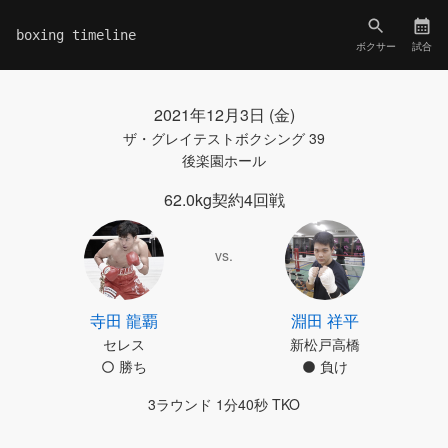
boxing timeline
ボクサー
試合
2021年12月3日 (金)
ザ・グレイテストボクシング 39
後楽園ホール
62.0kg契約4回戦
vs.
寺田 龍覇
淵田 祥平
セレス
新松戸高橋
勝ち
負け
3ラウンド 1分40秒 TKO