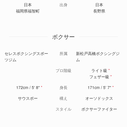
日本
出身
日本
福岡県福智町
長野県
ボクサー
セレスボクシングスポー
所属
新松戸高橋ボクシングジ
ツジム
ム
プロ階級
ライト級
*
フェザー級
*
172cm / 5' 8"
*
身長
171cm / 5' 7"
*
サウスポー
構え
オーソドックス
スタイル
ボクサーファイター