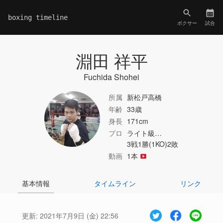
boxing timeline
ボクサー
試合
淵田 祥平
Fuchida Shohei
所属
新松戸高橋
年齢
33歳
身長
171cm
プロ
ライト級…
3戦1勝(1KO)2敗
動画
1本
基本情報
タイムライン
リンク
更新:
2021年7月9日 (金) 22:56