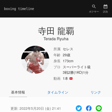
boxing timeline
ボクサー
試合
寺田 龍覇
Terada Ryuha
所属
セレス
年齢
29歳
身長
173cm
プロ
スーパーライト級
3戦2勝(1KO)1分
動画
1本
基本情報
タイムライン
リンク
更新:
2022年5月20日 (金) 21:41