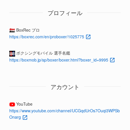
プロフィール
BoxRec プロ
https://boxrec.com/en/proboxer/1025775
ボクシングモバイル 選手名鑑
https://boxmob.jp/sp/boxer/boxer.html?boxer_id=9995
アカウント
YouTube
https://www.youtube.com/channel/UCGqdUrOs7Ouqi3WPSb
Onarg