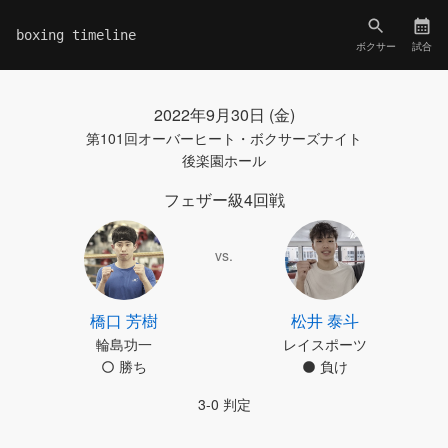
boxing timeline
ボクサー
試合
2022年9月30日 (金)
第101回オーバーヒート・ボクサーズナイト
後楽園ホール
フェザー級4回戦
vs.
橋口 芳樹
松井 泰斗
輪島功一
レイスポーツ
勝ち
負け
3-0 判定