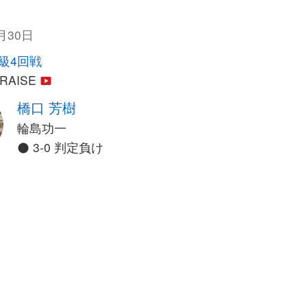
月30日
級4回戦
 RAISE
橋口 芳樹
輪島功一
3-0 判定負け