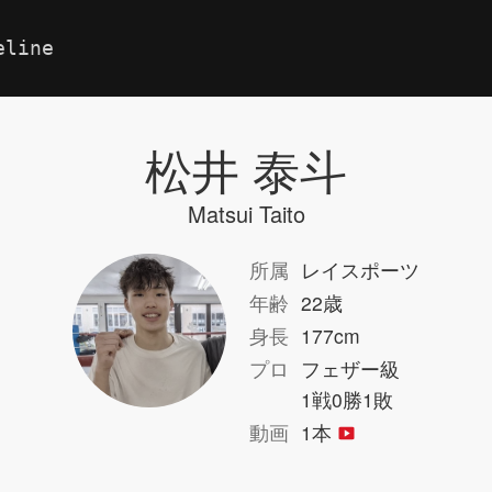
eline
松井 泰斗
Matsui Taito
所属
レイスポーツ
年齢
22歳
身長
177cm
プロ
フェザー級
1戦0勝1敗
動画
1本