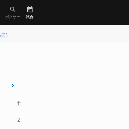
ボクサー
試合
5日)
土
2