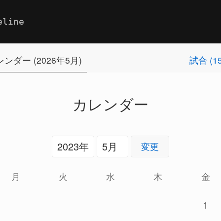
eline
ンダー (2026年5月)
試合 (1
カレンダー
変更
月
火
水
木
金
1