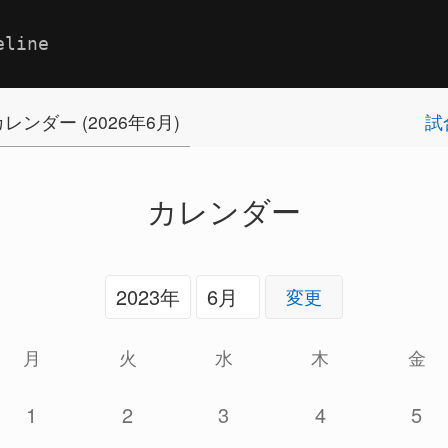
eline
レンダー (2026年6月)
試
カレンダー
変更
月
火
水
木
金
1
2
3
4
5