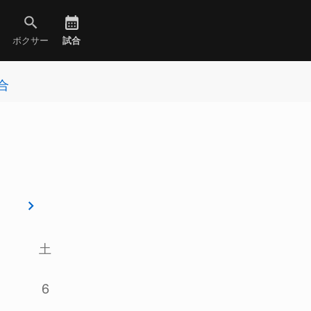
ボクサー
試合
合
土
6