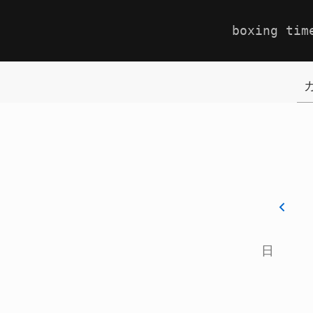
boxing tim
カ
日