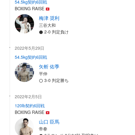
54.5kg契約6回戦
BOXING RAISE
梅津 奨利
三谷大和
2-0 判定負け
2022年5月29日
54.5kg契約6回戦
矢斬 佑季
平仲
3-0 判定勝ち
2022年2月5日
120lb契約6回戦
BOXING RAISE
山口 臣馬
帝拳