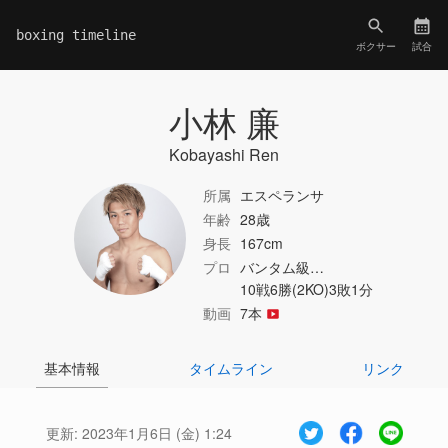
boxing timeline
ボクサー
試合
小林 廉
Kobayashi Ren
所属
エスペランサ
年齢
28歳
身長
167cm
プロ
バンタム級…
10戦6勝(2KO)3敗1分
動画
7本
基本情報
タイムライン
リンク
更新:
2023年1月6日 (金) 1:24