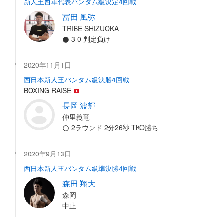
新人王西軍代表バンタム級決定4回戦
冨田 風弥
TRIBE SHIZUOKA
3-0 判定負け
2020年11月1日
西日本新人王バンタム級決勝4回戦
BOXING RAISE
長岡 波輝
仲里義竜
2ラウンド 2分26秒 TKO勝ち
2020年9月13日
西日本新人王バンタム級準決勝4回戦
森田 翔大
森岡
中止