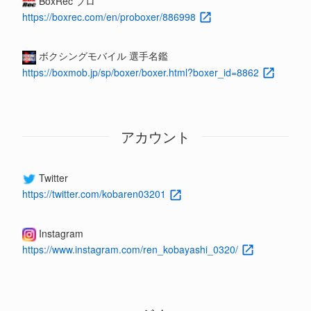
BoxRec プロ
https://boxrec.com/en/proboxer/886998
ボクシングモバイル 選手名鑑
https://boxmob.jp/sp/boxer/boxer.html?boxer_id=8862
アカウント
Twitter
https://twitter.com/kobaren03201
Instagram
https://www.instagram.com/ren_kobayashi_0320/