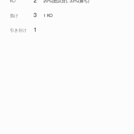
KO
20%(総試合), 33%(勝ち)
3
負け
1 KO
1
引き分け