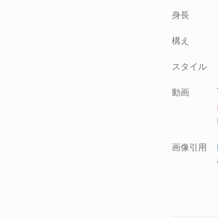
身長
構え
スタイル
動画
画像引用