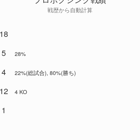
戦歴から自動計算
18
5
28%
4
22%(総試合), 80%(勝ち)
12
4 KO
1