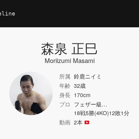
eline
森泉 正巳
Moriizumi Masami
所属
鈴鹿ニイミ
年齢
32歳
身長
170cm
プロ
フェザー級…
18戦5勝(4KO)12敗1分
動画
2本