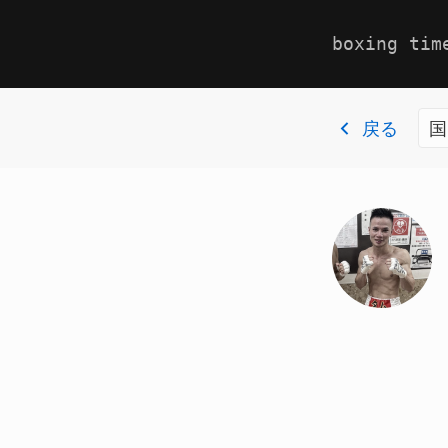
boxing tim
戻る
国