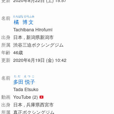
更新
2020年8月22日 (土) 15:57
たちばな ひろふみ
名前
橘 博文
Tachibana Hirofumi
出身
日本 , 新潟県新潟市
所属
渋谷三迫ボクシングジム
年齢
46歳
更新
2020年6月19日 (金) 10:42
ただ えつこ
名前
多田 悦子
Tada Etsuko
動画
YouTube (2)
出身
日本 , 兵庫県西宮市
所属
真正ボクシングジム