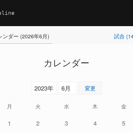
eline
ンダー (2026年6月)
試合 (1
カレンダー
変更
月
火
水
木
金
1
2
3
4
5